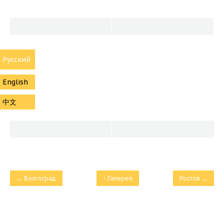
Русский
English
中文
← Волгоград
↑ Галерея
Ростов →